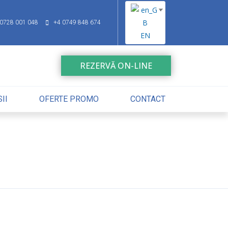
 0728 001 048
+4 0749 848 674
EN
REZERVĂ ON-LINE
II
OFERTE PROMO
CONTACT