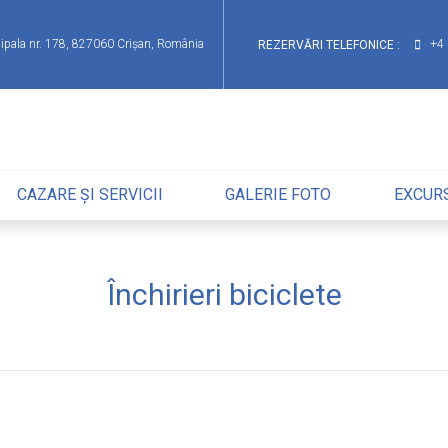
ncipala nr. 178, 827060 Crişan, România
+4
REZERVĂRI TELEFONICE :
CAZARE ȘI SERVICII
GALERIE FOTO
EXCURS
Închirieri biciclete