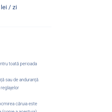
lei / zi
entru toată perioada
nță sau de anduranță.
 reglajelor
tocmirea căruia este
e (copie a acestuia)