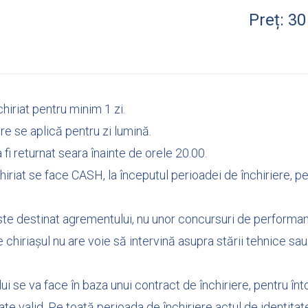
Preț: 30 
hiriat pentru minim 1 zi.
ere se aplică pentru zi lumină.
 fi returnat seara înainte de orele 20.00.
hiriat se face CASH, la începutul perioadei de închiriere, p
este destinat agrementului, nu unor concursuri de performa
 chiriașul nu are voie să intervină asupra stării tehnice sau
ui se va face în baza unui contract de închiriere, pentru în
ate valid. Pe toată perioada de închiriere actul de identitat