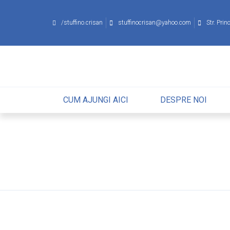
/stuffino.crisan
stuffinocrisan
@
yahoo
.
com
Str. Pri
CUM AJUNGI AICI
DESPRE NOI